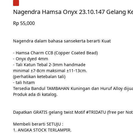
Nagendra Hamsa Onyx 23.10.147 Gelang K
Rp 55,000
Nagendra dalam bahasa sansekerta berarti Kuat

- Hamsa Charm CCB (Copper Coated Bead)

- Onyx dyed 4mm

- Tali Katun Tebal 2-3mm handmade

minimal ±7-8cm maksimal ±11-13cm.

(perhatikan ketebalan tali)

- tali hitam

Tersedia Bandul TAMBAHAN Kuningan dan Huruf Alloy dijual
Produk ada di katalog.

Dapatkan GRATIS gelang twist Motif #TRIDATU (free per No
Membeli berarti SETUJU :

1. ANGKA STOCK TERLAMPIR.
