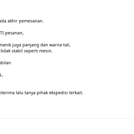
ada akhir pemesanan.

I pesanan,

anik juga panjang dan warna tali,

idak stabil seperti mesin.

bilan

,

ima lalu tanya pihak ekspedisi terkait.
