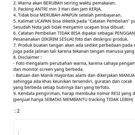
2. Warna akan BERUBAH seiring waktu pemakaian.

3. Packing ANTRI min 3 Hari dan Jam KERJA.

4. Tidak bisa MERUBAH APAPUN setelah pembayaran.

5. Kalimat UCAPAN bisa diketik pada "Catatan Pembelian" p
Sesudah Nota jadi tidak menjamin ucapan bisa dibuat.

6. Catatan Pembelian TIDAK BISA dipakai sebagai PENGGANT
Pesananakan DIKIRIM SESUAI foto dan deskripsi produk.

7. Produk buatan tangan akan ada sedikit perbedaan pada m
juga pada jalinan tali karena tekanan tangan manusia yang t
8. Disclaimer :

- Foto mengalami perubahan warna, karena cahaya pengam
dan monitor screen yang berbeda.

- Batuan dan Manik mayoritas alami dan dikerjakan MANUAL
sehingga ada khas keunikan tersendiri, guratan dan corak

yang berbeda setiap butirnya dari yang terfoto.

9. Kendala pengiriman, harap membuka nomor RESI yang diter
(penjual hanya SEBATAS MEMBANTU tracking TIDAK LEBIH)
: 2
: