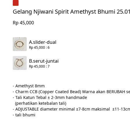
Gelang Njiwani Spirit Amethyst Bhumi 25.01
Rp 45,000
A.slider-dual
Rp 45,000
: 6
B.serut-juntai
Rp 45,000
: 7
- Amethyst 8mm

- Charm CCB (Copper Coated Bead) Warna akan BERUBAH sei
- Tali Katun Tebal ± 2-3mm handmade

  (perhatikan ketebalan tali)

- ADJUSTABLE diameter minimal ±7-8cm maksimal  ±11-13cm
- tali bhumi
