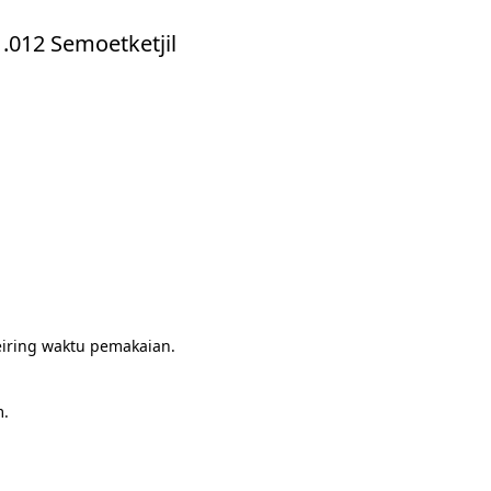
.012 Semoetketjil
ring waktu pemakaian.

.
