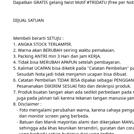
Dapatkan GRATIS gelang twist Motif #TRIDATU (free per No
DIJUAL SATUAN

Membeli berarti SETUJU :

1. ANGKA STOCK TERLAMPIR.

2. Warna akan BERUBAH seiring waktu pemakaian.

3. Packing ANTRI min 3 Hari dan Jam KERJA.

4. Tidak bisa MERUBAH APAPUN setelah pembayaran.

5. Kalimat UCAPAN bisa diketik pada "Catatan Pembelian" p
   Sesudah Nota jadi tidak menjamin ucapan bisa dibuat.

6. Catatan Pembelian TIDAK BISA dipakai sebagai PENGGANT
   Pesananakan DIKIRIM SESUAI foto dan deskripsi produk.

7. Produk buatan tangan akan ada sedikit perbedaan pada m
   juga pada jalinan tali karena tekanan tangan manusia yang tidak stabil seperti mesin.

8. Disclaimer :

   - Foto mengalami perubahan warna, karena cahaya pengambilan

     dan monitor screen yang berbeda.

   - Batuan dan Manik mayoritas alami dan dikerjakan MANUAL,

     sehingga ada khas keunikan tersendiri, guratan dan corak

     yang berbeda setiap butirnya dari yang terfoto.
